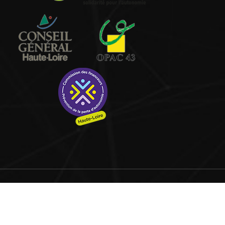
©copyright 2017
Coqpit
Accueil
Actualités
L’association
Hébergement
Animation
Tarifs
Contact
Offre d’emploi