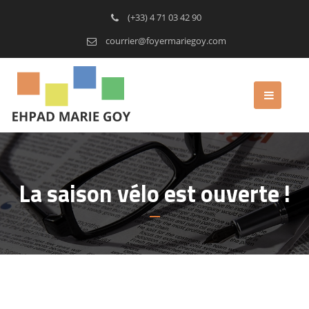
(+33) 4 71 03 42 90
courrier@foyermariegoy.com
La saison vélo est ouverte !