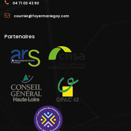
04 71 03 42 90
courrier@foyermariegoy.com
Partenaires