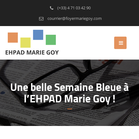
(+33) 4 71 03 42 90
courrier@foyermariegoy.com
Une belle Semaine Bleue à
l’EHPAD Marie Goy !