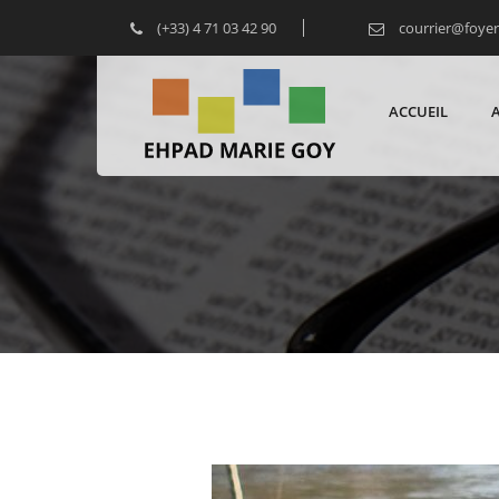
(+33) 4 71 03 42 90
courrier@foye
ACCUEIL