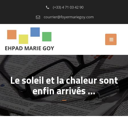
(+33) 4 71 03 42 90
courrier@foyermariegoy.com
Le soleil et la chaleur sont
enfin arrivés …