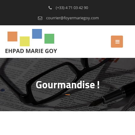
(+33) 4 71 03 42 90
courrier@foyermariegoy.com
Gourmandise !