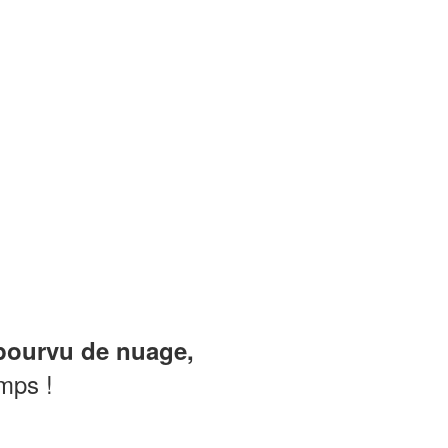
épourvu de nuage,
emps !