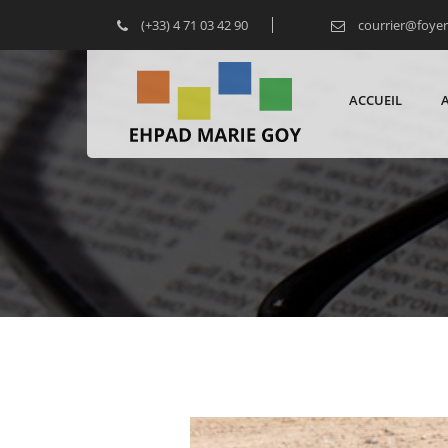
(+33) 4 71 03 42 90
courrier@foye
ACCUEIL