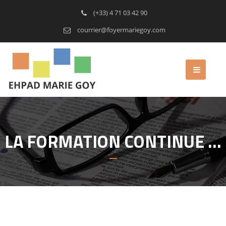
(+33) 4 71 03 42 90
courrier@foyermariegoy.com
LA FORMATION CONTINUE …