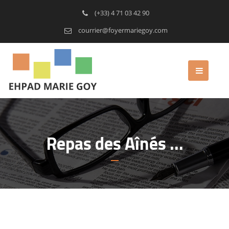
(+33) 4 71 03 42 90
courrier@foyermariegoy.com
Repas des Aînés …