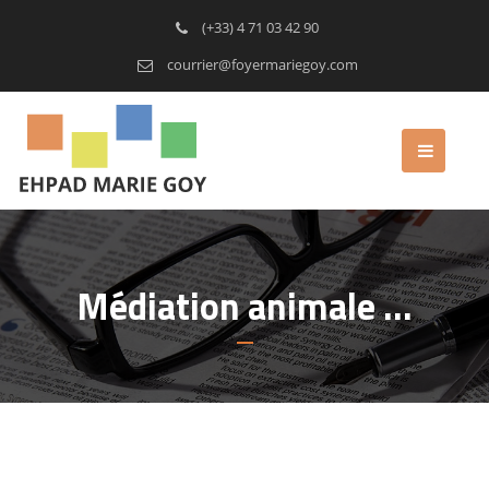
(+33) 4 71 03 42 90
courrier@foyermariegoy.com
Médiation animale …