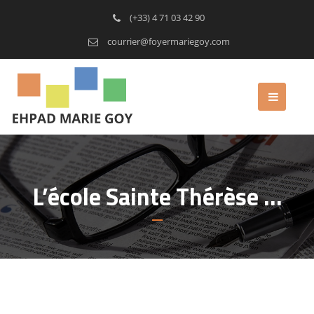
(+33) 4 71 03 42 90
courrier@foyermariegoy.com
L’école Sainte Thérèse …