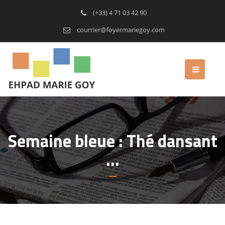
(+33) 4 71 03 42 90
courrier@foyermariegoy.com
Semaine bleue : Thé dansant
…