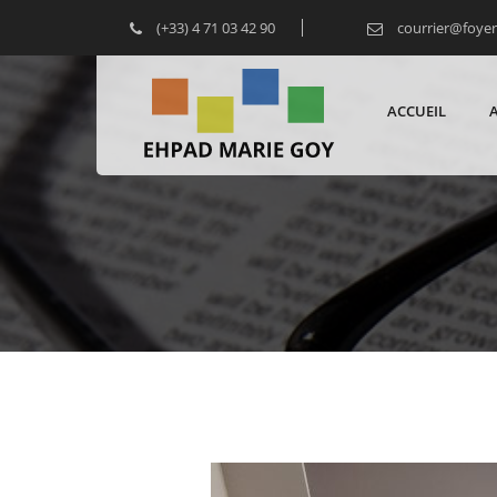
(+33) 4 71 03 42 90
courrier@foye
ACCUEIL