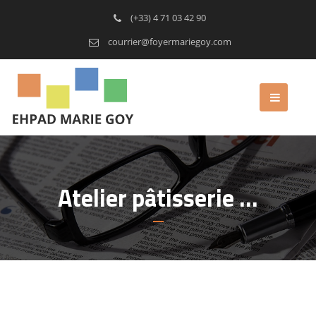
(+33) 4 71 03 42 90
courrier@foyermariegoy.com
Atelier pâtisserie …