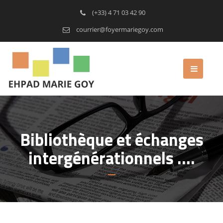
(+33) 4 71 03 42 90
courrier@foyermariegoy.com
Bibliothèque et échanges
intergénérationnels ….