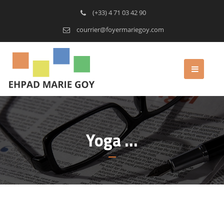
(+33) 4 71 03 42 90
courrier@foyermariegoy.com
Yoga …