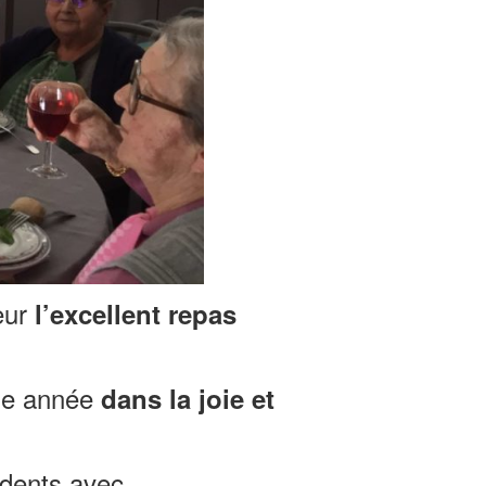
eur
l’excellent repas
lle année
dans la joie et
sidents avec