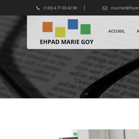
(+33) 4 71 03 42 90
courrier@foye
ACCUEIL