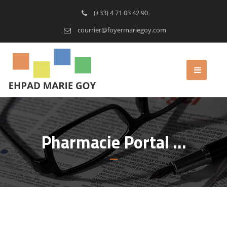
(+33) 4 71 03 42 90
courrier@foyermariegoy.com
Pharmacie Portal …