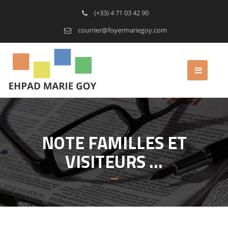
(+33) 4 71 03 42 90
courrier@foyermariegoy.com
NOTE FAMILLES ET
VISITEURS …