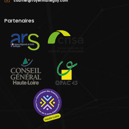
courrier@foyermariegoy.com
Partenaires