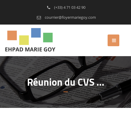
(+33) 4 71 03 42 90
courrier@foyermariegoy.com
Réunion du CVS …