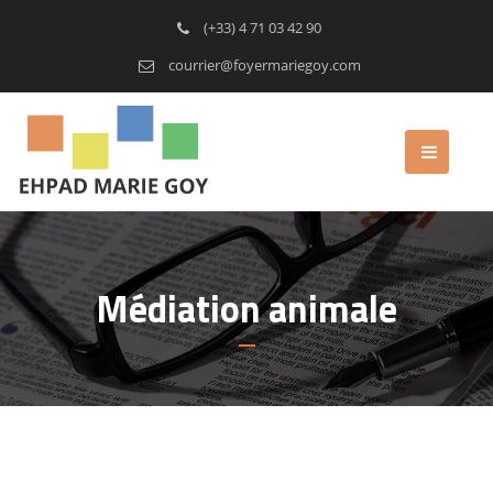
(+33) 4 71 03 42 90
courrier@foyermariegoy.com
Médiation animale