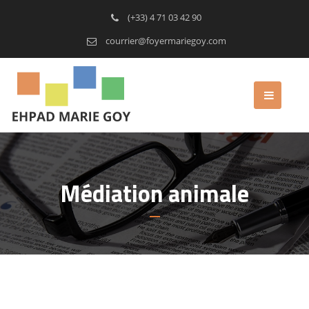
(+33) 4 71 03 42 90
courrier@foyermariegoy.com
Médiation animale