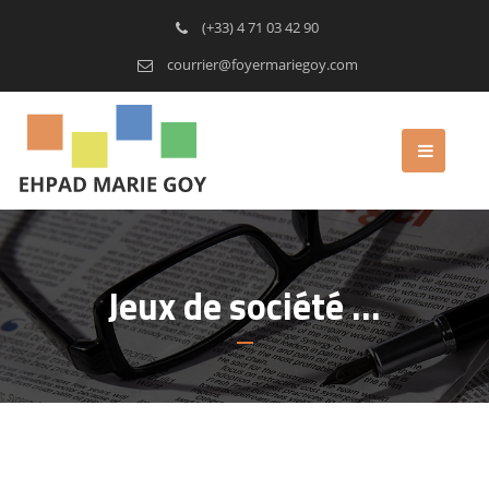
(+33) 4 71 03 42 90
courrier@foyermariegoy.com
Jeux de société …