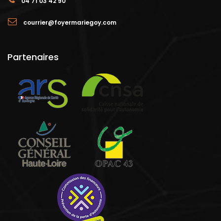
04 71 03 42 90
courrier@foyermariegoy.com
Partenaires