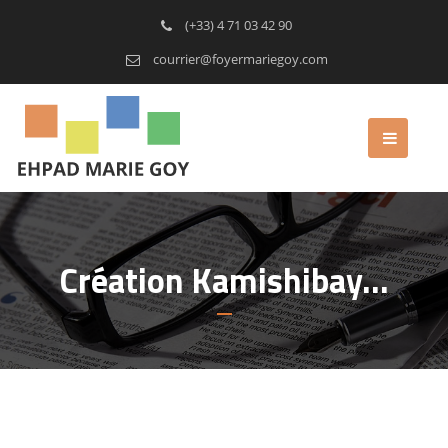
(+33) 4 71 03 42 90
courrier@foyermariegoy.com
Création Kamishibay…