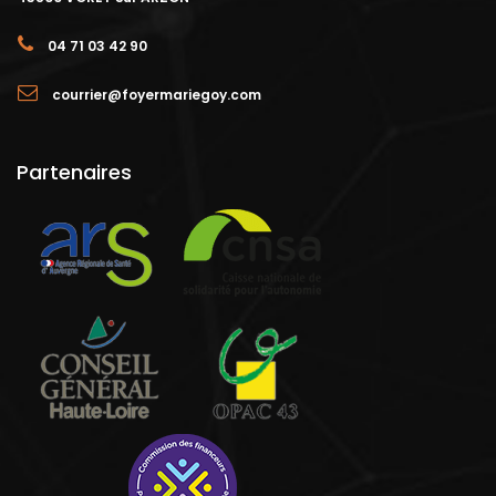
04 71 03 42 90
courrier@foyermariegoy.com
Partenaires