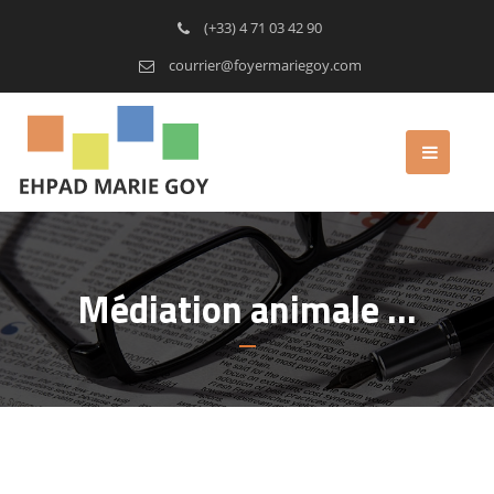
(+33) 4 71 03 42 90
courrier@foyermariegoy.com
Médiation animale …