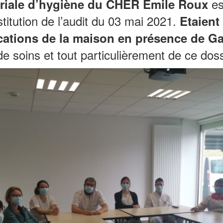
es
toriale d’hygiène du CHER Emile Roux
stitution de l’audit du 03 mai 2021.
Etaient
cations de la maison en présence de Ga
e soins et tout particulièrement de ce doss