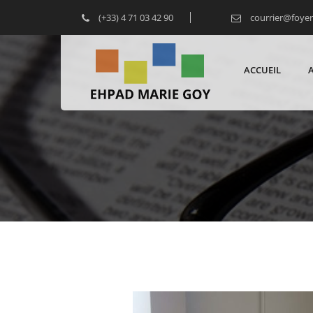
(+33) 4 71 03 42 90
courrier@foye
ACCUEIL