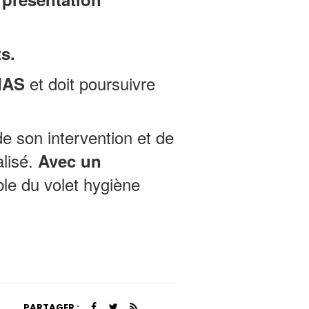
ts.
et doit poursuivre
IAS
de son intervention et de
lisé.
Avec un
ble
du volet hygiène
PARTAGER :