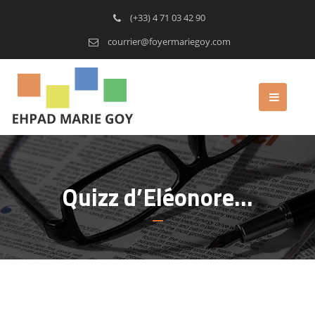
(+33) 4 71 03 42 90
courrier@foyermariegoy.com
Quizz d’Eléonore…