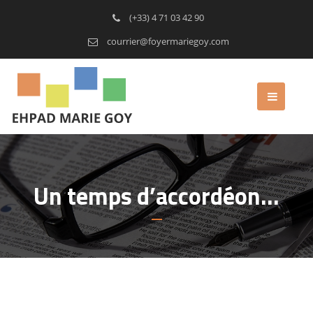
(+33) 4 71 03 42 90
courrier@foyermariegoy.com
Un temps d’accordéon…