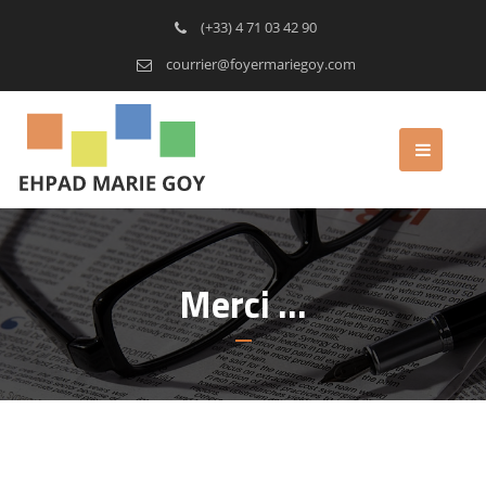
(+33) 4 71 03 42 90
courrier@foyermariegoy.com
Merci …