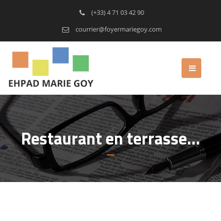
(+33) 4 71 03 42 90
courrier@foyermariegoy.com
Restaurant en terrasse…