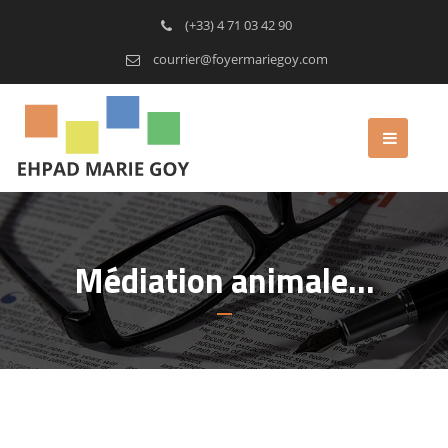
(+33) 4 71 03 42 90
courrier@foyermariegoy.com
Médiation animale…