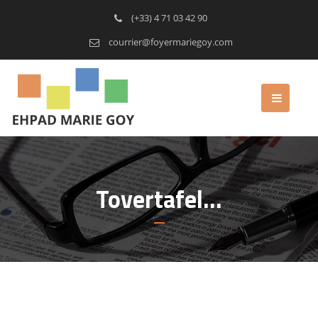
(+33) 4 71 03 42 90
courrier@foyermariegoy.com
Tovertafel…