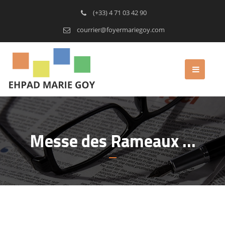
(+33) 4 71 03 42 90
courrier@foyermariegoy.com
Messe des Rameaux …