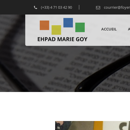
(+33) 4 71 03 42 90
courrier@foye
ACCUEIL