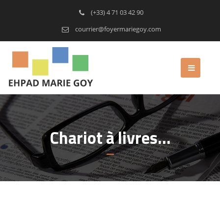
(+33) 4 71 03 42 90
courrier@foyermariegoy.com
Chariot à livres…