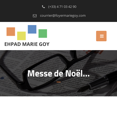
(+33) 4 71 03 42 90
courrier@foyermariegoy.com
Messe de Noël…