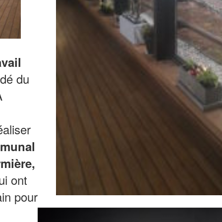
vail
ndé du
A
éaliser
mmunal
rmière,
i ont
ain pour