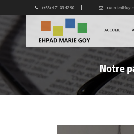
(+33) 4 71 03 42 90
courrier@foye
ACCUEIL
Notre p