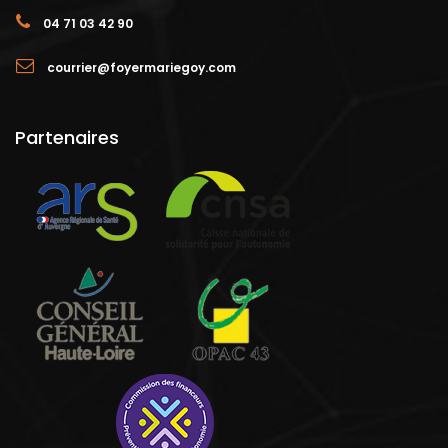
04 71 03 42 90
courrier@foyermariegoy.com
Partenaires