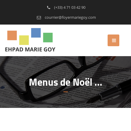
(+33) 4 71 03 42 90
courrier@foyermariegoy.com
Menus de Noël …