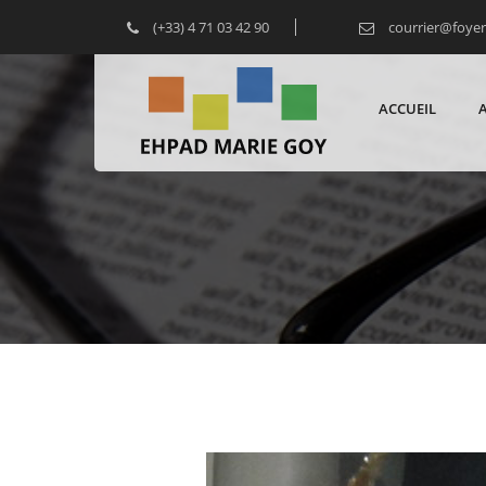
(+33) 4 71 03 42 90
courrier@foye
ACCUEIL