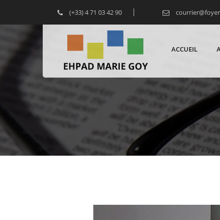
(+33) 4 71 03 42 90
courrier@foye
ACCUEIL