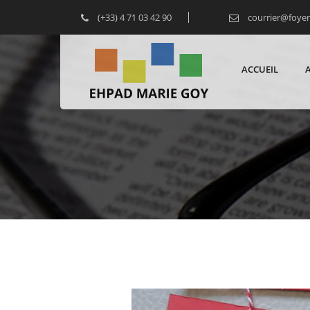
(+33) 4 71 03 42 90
courrier@foye
ACCUEIL