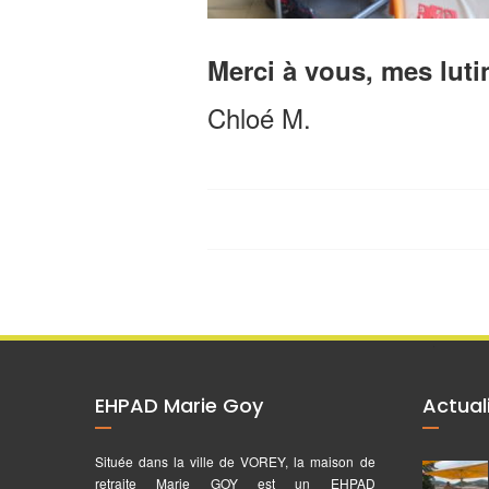
Merci à vous, mes luti
Chloé M.
EHPAD Marie Goy
Actual
Située dans la ville de VOREY, la maison de
retraite Marie GOY est un EHPAD