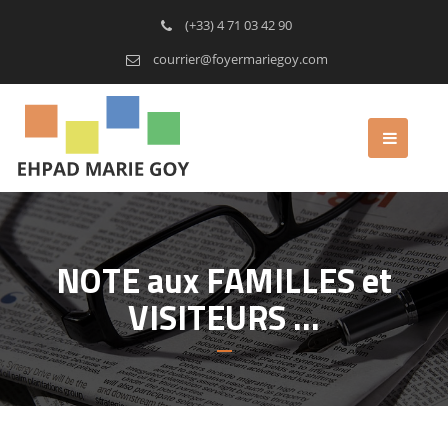
(+33) 4 71 03 42 90
courrier@foyermariegoy.com
NOTE aux FAMILLES et
VISITEURS …