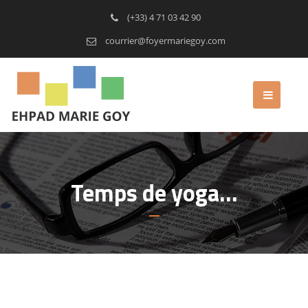
(+33) 4 71 03 42 90
courrier@foyermariegoy.com
Temps de yoga…