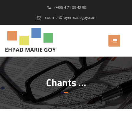
(+33) 4 71 03 42 90
courrier@foyermariegoy.com
Chants …