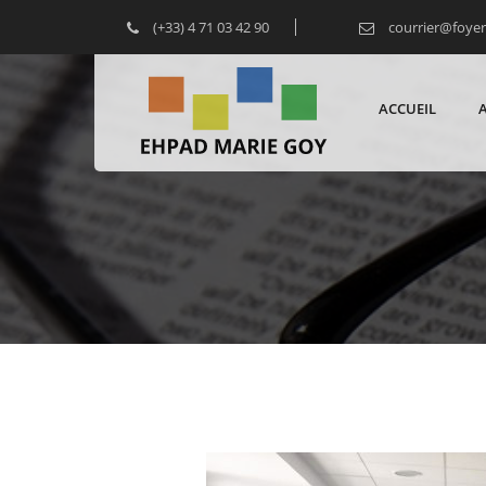
(+33) 4 71 03 42 90
courrier@foye
ACCUEIL