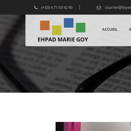
(+33) 4 71 03 42 90
courrier@foye
ACCUEIL