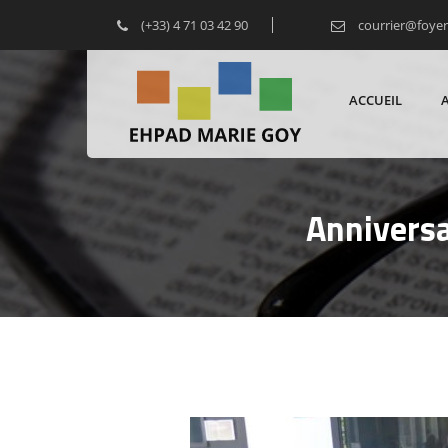
(+33) 4 71 03 42 90
courrier@foye
ACCUEIL
Anniversa