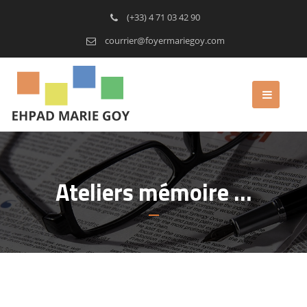
(+33) 4 71 03 42 90
courrier@foyermariegoy.com
Ateliers mémoire …