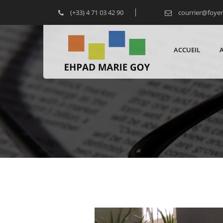
(+33) 4 71 03 42 90
courrier@foye
ACCUEIL