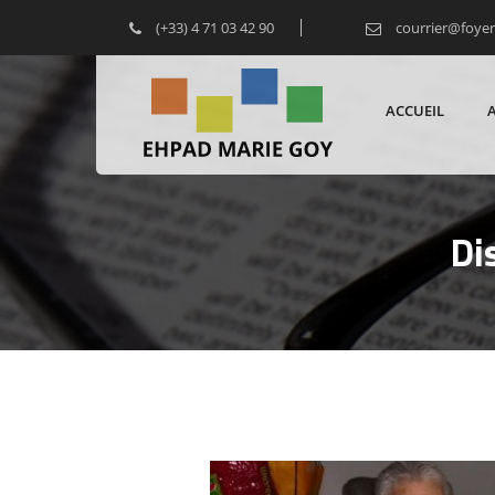
(+33) 4 71 03 42 90
courrier@foye
ACCUEIL
Di